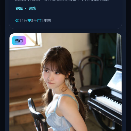
由陈凯歌执导，乔杉、沈腾、易烊千玺等主演，泰国出
犯罪
· 线路
品，类型为犯罪。
14万
5千
1年前
热门