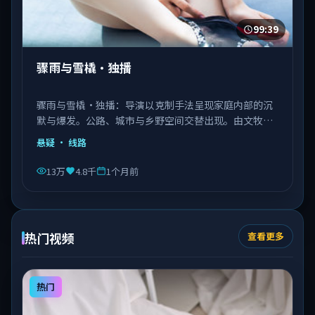
99:39
骤雨与雪橇·独播
骤雨与雪橇·独播：导演以克制手法呈现家庭内部的沉
默与爆发。公路、城市与乡野空间交替出现。由文牧野
执导，秦海璐、文淇、邓恩熙等主演，意大利出品，类
悬疑
· 线路
型为悬疑。
13万
4.8千
1个月前
热门视频
查看更多
热门