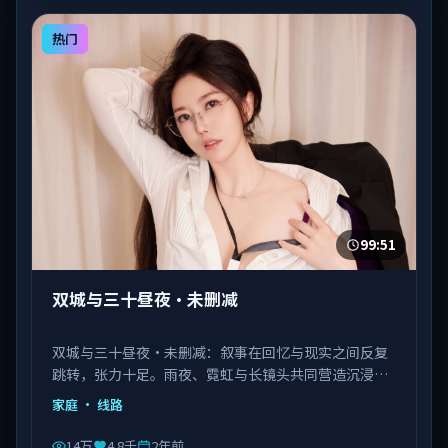
热门
99:51
双城与三十昼夜·未删减
双城与三十昼夜·未删减：叙事在回忆与现实之间反复
跳转，张力十足。雨夜、霓虹与长镜头共同营造沉浸氛
围。由陈凯歌执导，佟丽娅、马丽、瑛太等主演，韩国
家庭
· 线路
出品，类型为家庭。
14万
4.8千
2年前