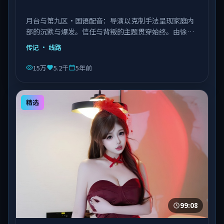
月台与第九区·国语配音：导演以克制手法呈现家庭内
部的沉默与爆发。信任与背叛的主题贯穿始终。由徐克
执导，章子怡、菅田将晖、张子枫等主演，中国台湾出
传记
· 线路
品，类型为传记。
15万
5.2千
5年前
精选
99:08