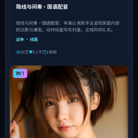
隐线与间奏·国语配音
隐线与间奏·国语配音：导演以克制手法呈现家庭内部
的沉默与爆发。动作场面写实利落，文戏同样扎实。由
李安执导，王景春、艾伦、赵丽颖等主演，中国大陆出
战争
· 线路
品，类型为战争。
15万
5.1千
1年前
热门