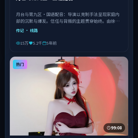
月台与第九区·国语配音：导演以克制手法呈现家庭内
部的沉默与爆发。信任与背叛的主题贯穿始终。由徐克
执导，章子怡、菅田将晖、张子枫等主演，中国台湾出
传记
· 线路
品，类型为传记。
15万
5.2千
5年前
热门
99:08