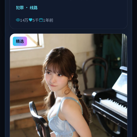
由陈凯歌执导，乔杉、沈腾、易烊千玺等主演，泰国出
犯罪
· 线路
品，类型为犯罪。
14万
5千
1年前
精选