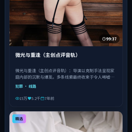
99:37
微光与重逢（主创点评音轨）
微光与重逢（主创点评音轨）：导演以克制手法呈现家
庭内部的沉默与爆发。多条线索最终收束于令人唏嘘的
结局。由徐克执导，刘德华、巩俐、宋康昊等主演，日
犯罪
· 线路
本出品，类型为犯罪。
15万
5.2千
7年前
精选