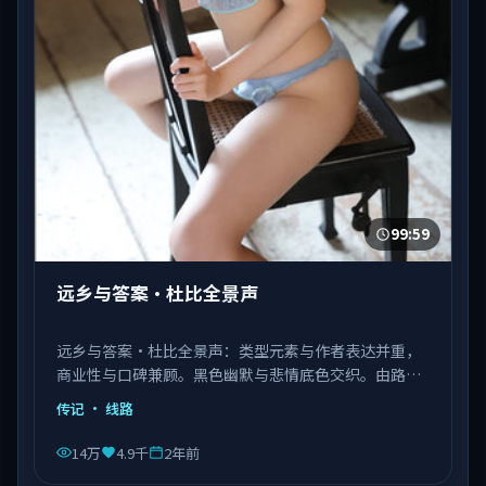
99:59
远乡与答案·杜比全景声
远乡与答案·杜比全景声：类型元素与作者表达并重，
商业性与口碑兼顾。黑色幽默与悲情底色交织。由路阳
执导，张译、肖战、杨紫琼等主演，中国香港出品，类
传记
· 线路
型为传记。
14万
4.9千
2年前