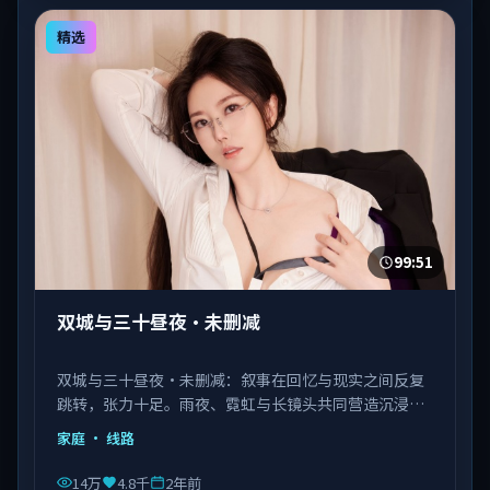
精选
99:51
双城与三十昼夜·未删减
双城与三十昼夜·未删减：叙事在回忆与现实之间反复
跳转，张力十足。雨夜、霓虹与长镜头共同营造沉浸氛
围。由陈凯歌执导，佟丽娅、马丽、瑛太等主演，韩国
家庭
· 线路
出品，类型为家庭。
14万
4.8千
2年前