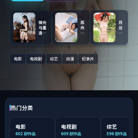
微光
孤
月
与重
舟
台
逢
与
与
（主
证
第
创点
人
九
评音
（同
区
轨）
步
·
电影
电视剧
综艺
动漫
纪录片
连
国
载）
语
配
音
热门分类
电影
电视剧
综艺
602
部作品
609
部作品
596
部作品