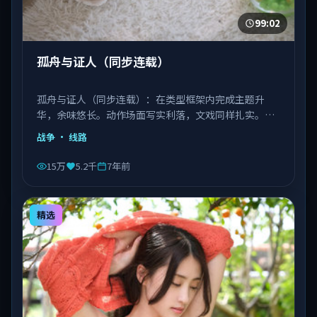
99:02
孤舟与证人（同步连载）
孤舟与证人（同步连载）：在类型框架内完成主题升
华，余味悠长。动作场面写实利落，文戏同样扎实。由
丹尼斯·维伦纽瓦执导，文淇、宋康昊、长泽雅美等主
战争
· 线路
演，越南出品，类型为战争。
15万
5.2千
7年前
精选