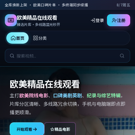
跳到主要内容
全库焕新上架 · 欧美口碑片单 · 多终端同步续播
8/7周五
欧美精品在线观看
登录
注册
臻选片库·多线路蓝光秒开
首页
分类
欧美精品在线观看
主打
欧美院线电影
、
口碑美剧英剧
、
纪录与综艺特辑
，
片库分区清晰、多线路冗余切换，手机与电脑端即点即
播更顺滑。
开始观看
精品电影