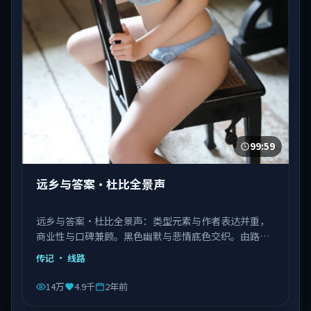
99:59
远乡与答案·杜比全景声
远乡与答案·杜比全景声：类型元素与作者表达并重，
商业性与口碑兼顾。黑色幽默与悲情底色交织。由路阳
执导，张译、肖战、杨紫琼等主演，中国香港出品，类
传记
· 线路
型为传记。
14万
4.9千
2年前