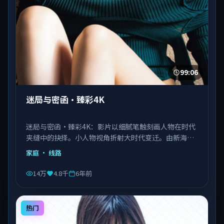
99:06
迷局与密函·臻彩4K
迷局与密函·臻彩4K：影片以细腻笔触刻画人物在时代
夹缝中的抉择。小人物视角折射大时代变迁。由新海诚
执导，刘德华、王景春、王凯等主演，泰国出品，类型
家庭
· 线路
为家庭。
14万
4.8千
6年前
热门