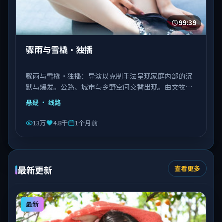
99:39
骤雨与雪橇·独播
骤雨与雪橇·独播：导演以克制手法呈现家庭内部的沉
默与爆发。公路、城市与乡野空间交替出现。由文牧野
执导，秦海璐、文淇、邓恩熙等主演，意大利出品，类
悬疑
· 线路
型为悬疑。
13万
4.8千
1个月前
最新更新
查看更多
最新