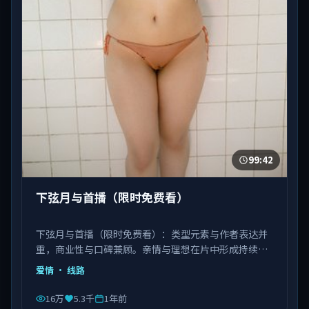
99:42
下弦月与首播（限时免费看）
下弦月与首播（限时免费看）：类型元素与作者表达并
重，商业性与口碑兼顾。亲情与理想在片中形成持续拉
扯。由饶晓志执导，白宇、刘亦菲、肖央等主演，中国
爱情
· 线路
台湾出品，类型为爱情。
16万
5.3千
1年前