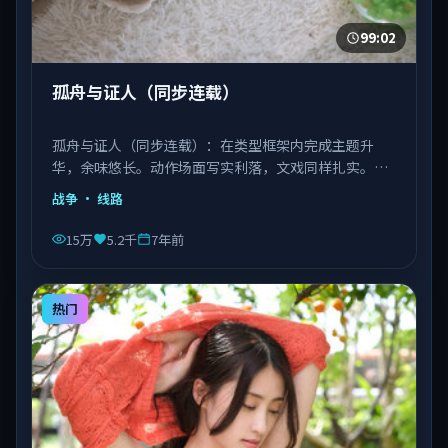
99:02
孤舟与证人（同步连载）
孤舟与证人（同步连载）：在类型框架内完成主题升
华，余味悠长。动作场面写实利落，文戏同样扎实。由
丹尼斯·维伦纽瓦执导，文淇、宋康昊、长泽雅美等主
战争
· 线路
演，越南出品，类型为战争。
15万
5.2千
7年前
热门