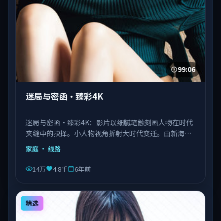
99:06
迷局与密函·臻彩4K
迷局与密函·臻彩4K：影片以细腻笔触刻画人物在时代
夹缝中的抉择。小人物视角折射大时代变迁。由新海诚
执导，刘德华、王景春、王凯等主演，泰国出品，类型
家庭
· 线路
为家庭。
14万
4.8千
6年前
精选