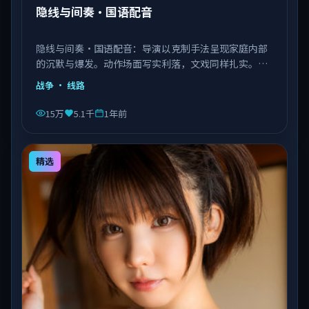
隐线与间奏·国语配音
隐线与间奏·国语配音：导演以克制手法呈现家庭内部
的沉默与爆发。动作场面写实利落，文戏同样扎实。由
李安执导，王景春、艾伦、赵丽颖等主演，中国大陆出
战争
· 线路
品，类型为战争。
15万
5.1千
1年前
精选